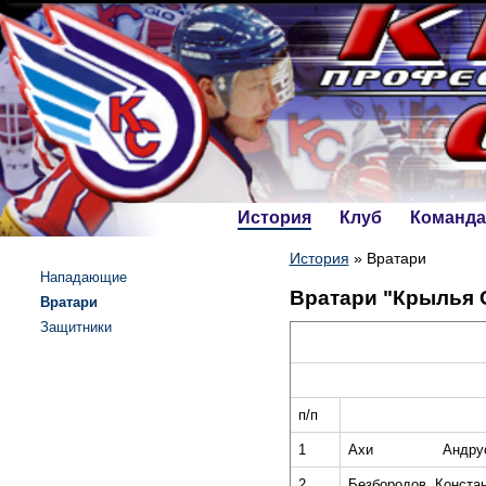
История
Клуб
Команда
История
»
Вратари
Нападающие
Вратари "Крылья 
Вратари
Защитники
п/п
1
Ахи
Андру
2
Безбородов
Конста