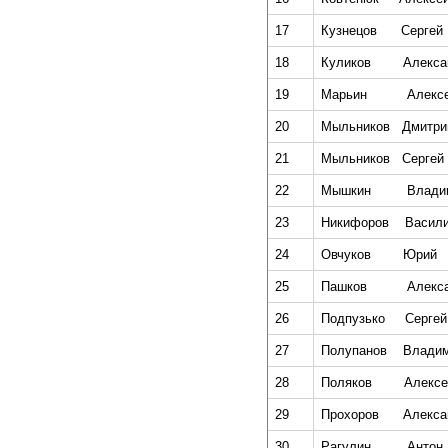
17
Кузнецов
Сергей
18
Куликов
Алекса
19
Марьин
Алекс
20
Мыльников
Дмитри
21
Мыльников
Сергей
22
Мышкин
Влади
23
Никифоров
Васил
24
Овчуков
Юрий
25
Пашков
Алекс
26
Подпузько
Сергей
27
Полупанов
Влади
28
Поляков
Алексе
29
Прохоров
Алекса
30
Рагулин
Антон