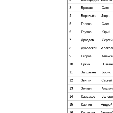
3
Браташ
Олег
4
Воробьёв
Игорь
5
Глебов
Олег
6
Глухов
Юрий
7
Дроздов
Сергей
8
Дубовской
Алексе
9
Егоров
Алексе
10
Еркин
Евген
11
Запрягаев
Борис
12
Звягин
Сергей
13
Зенкин
Анатол
14
Кардаков
Валери
15
Карпин
Андрей
16
Ковтенюк
Алексе