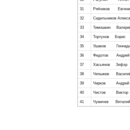
31
Рябчиков
Евгени
32
Сидельников Алекс
33
Тимошкин
Валери
34
Тортунов
Борис
35
Ушаков
Геннад
36
Федотов
Андрей
37
Хасьянов
Зефэр
38
Чепыжев
Васили
39
Чирков
Андрей
40
Чистов
Виктор
41
Чумичев
Витали