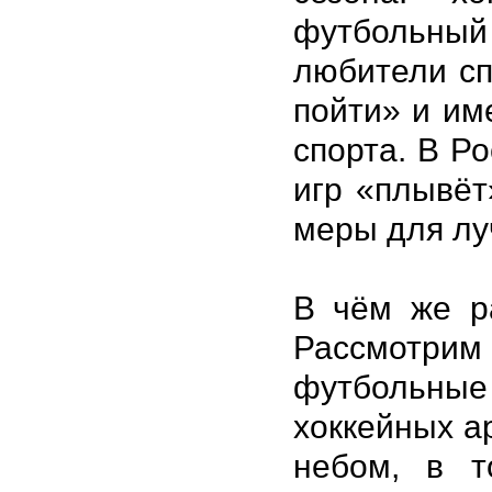
футбольный
любители сп
пойти» и им
спорта. В Р
игр «плывёт
меры для лу
В чём же р
Рассмотри
футбольные
хоккейных а
небом, в т