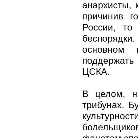
анархисты, 
причинив г
России, то
беспорядки.
основном 
поддержать
ЦСКА.
В целом, н
трибунах. Б
культурно
болельщиков