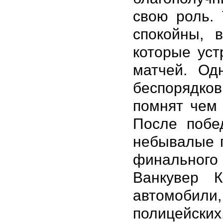
свою роль.
спокойны, 
которые уст
матчей. Од
беспорядко
помнят чем 
После побе
небывалые п
финальног
Ванкувер К
автомобил
полицейски