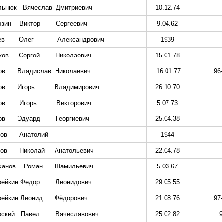
льнюк
Вячеслав
Дмитриевич
10.12.74
рзин
Виктор
Сергеевич
9.04.62
ев
Олег
Александрович
1939
ков
Сергей
Николаевич
15.01.78
ов
Владислав
Николаевич
16.01.77
96
ов
Игорь
Владимирович
26.10.70
ов
Игорь
Викторович
5.07.73
ов
Эдуард
Георгиевич
25.04.38
тов
Анатолий
1944
тов
Николай
Анатольевич
22.04.78
ханов
Роман
Шамильевич
5.03.67
рейкин Федор
Леонидович
29.05.55
рейкин Леонид
Фёдорович
21.08.76
97
рский
Павел
Вячеславович
25.02.82