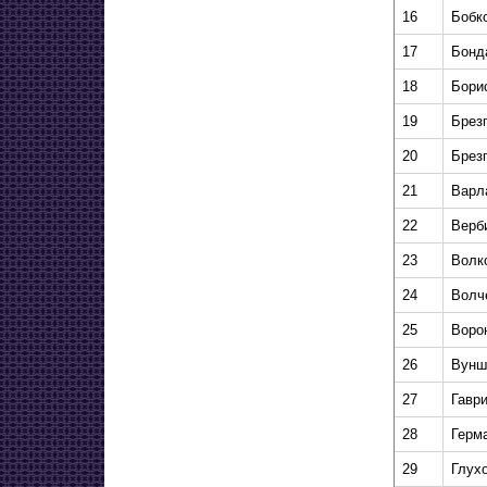
16
Бобк
17
Бонд
18
Бори
19
Брез
20
Брез
21
Варл
22
Верб
23
Волк
24
Волч
25
Воро
26
Вунш
27
Гавр
28
Герм
29
Глух