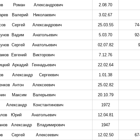
ов
Роман
Александрович
2.08.70
арев
Валерий
Николаевич
3.02.67
сов
Сергей
Александрович
25.03.55
74
гунов
Вадим
Анатольевич
5.03.70
92
гунов
Сергей
Анатольевич
02.07.82
амов
Евгений
Викторович
7.12.76
ицкий
Аркадий
Геннадьевич
22.02.64
ов
Александр
Сергеевич
1.01.38
енков
Антон
Алексеевич
25.02.82
нин
Максим
Валерьевич
20.10.79
Александр
Константинович
1972
илов
Юрий
Анатольевич
12.04.81
анов
Александр
Владимирович
1947
ов
Сергей
Алексеевич
12.02.50
67