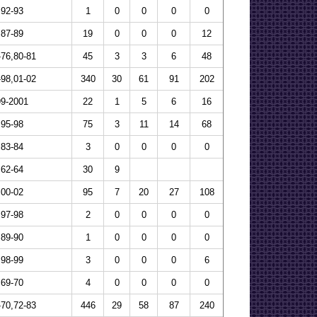
92-93
1
0
0
0
0
87-89
19
0
0
0
12
-76,80-81
45
3
3
6
48
-98,01-02
340
30
61
91
202
99-2001
22
1
5
6
16
95-98
75
3
11
14
68
83-84
3
0
0
0
0
62-64
30
9
00-02
95
7
20
27
108
97-98
2
0
0
0
0
89-90
1
0
0
0
0
98-99
3
0
0
0
6
69-70
4
0
0
0
0
-70,72-83
446
29
58
87
240