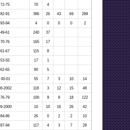
72-75
70
4
82-91
386
26
43
69
289
93-94
4
0
0
0
2
49-61
240
37
70-76
165
17
61-67
115
8
53-55
17
1
62-65
90
5
00-01
55
7
3
10
14
98-2002
118
3
12
15
48
76-79
100
9
9
18
122
99-2000
10
10
16
26
42
84-86
26
0
2
2
10
87-94
117
4
3
7
28