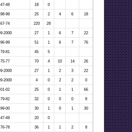
47-48
18
0
98-99
25
2
4
6
18
67-74
220
28
99-2000
27
1
6
7
22
96-99
51
1
6
7
76
79-81
45
5
75-77
70
4
10
14
26
99-2000
27
1
2
3
22
99-2000
4
0
2
2
0
01-02
25
0
1
1
66
79-82
32
0
0
0
8
99-00
30
1
0
1
30
47-49
20
0
76-78
36
1
1
2
8