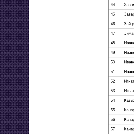
44
Зава
45
Зава
46
Зайц
47
Зима
48
Иван
49
Иван
50
Иван
51
Иван
52
Игна
53
Игна
54
Казы
55
Кана
56
Кана
57
Кана