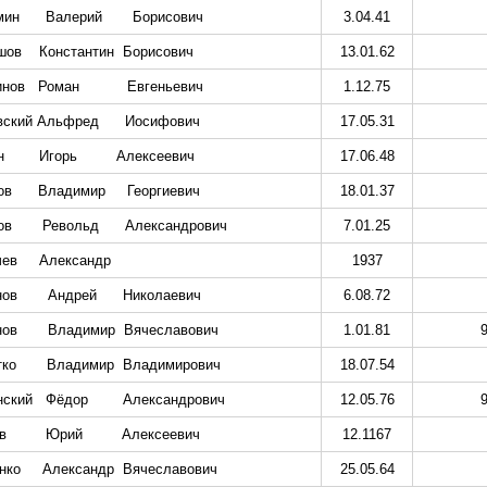
мин
Валерий
Борисович
3.04.41
шов
Константин
Борисович
13.01.62
инов
Роман
Евгеньевич
1.12.75
вский Альфред
Иосифович
17.05.31
н
Игорь
Алексеевич
17.06.48
ов
Владимир
Георгиевич
18.01.37
ов
Револьд
Александрович
7.01.25
чев
Александр
1937
нов
Андрей
Николаевич
6.08.72
нов
Владимир
Вячеславович
1.01.81
тко
Владимир
Владимирович
18.07.54
нский
Фёдор
Александрович
12.05.76
в
Юрий
Алексеевич
12.1167
нко
Александр
Вячеславович
25.05.64