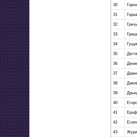
30
Горо
31
Горш
32
Греч
33
Гриш
34
Гущи
35
Дегт
36
Дени
37
Диан
38
Дико
39
Дрын
40
Егор
41
Ероф
42
Есип
43
Жури