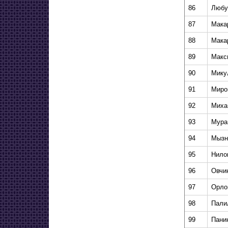
86
Любу
87
Мака
88
Мака
89
Макс
90
Мику
91
Миро
92
Миха
93
Мура
94
Мызн
95
Нило
96
Овчи
97
Орло
98
Пали
99
Пани