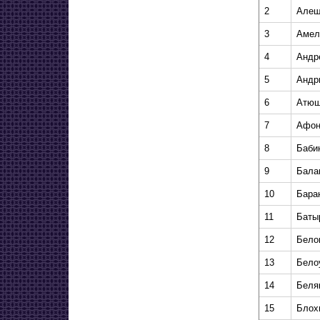
2
Алеш
3
Амел
4
Андр
5
Андр
6
Атюш
7
Афон
8
Баби
9
Бала
10
Бара
11
Баты
12
Бело
13
Бело
14
Беля
15
Блох