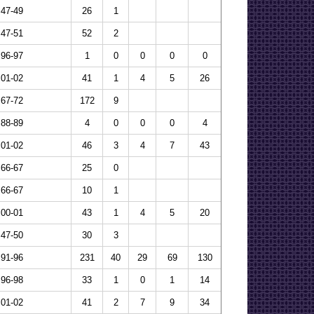
47-49
26
1
47-51
52
2
96-97
1
0
0
0
0
01-02
41
1
4
5
26
67-72
172
9
88-89
4
0
0
0
4
01-02
46
3
4
7
43
66-67
25
0
66-67
10
1
00-01
43
1
4
5
20
47-50
30
3
91-96
231
40
29
69
130
96-98
33
1
0
1
14
01-02
41
2
7
9
34