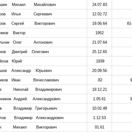
шин
Михаил
Михайлович
24.07.83
ров
Илья
Сергеевич
12.02.72
ров
Сергей
Викторович
19.06.64
81
имов
Виктор
1952
льчик
Олег
Антонович
21.07.64
нов
Дмитрий
Олегович
25.12.65
йлов
Юрий
1939
шов
Александр
Юрьевич
20.09.56
иков
Иван
Вячеславович
.82
в
Николай
Владимирович
19.12.21
нников
Андрей
Александрович
1.05.61
в
Владимир
Григорьевич
10.02.48
лов
Владимир
Александрович
1.12.53
н
Михаил
Викторович
01.61