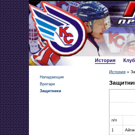
История
Клуб
История
»
З
Нападающие
Защитни
Вратари
Защитники
n/n
1
Айги