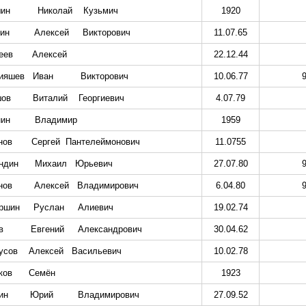
ин
Николай
Кузьмич
1920
ин
Алексей
Викторович
11.07.65
еев
Алексей
22.12.44
ияшев
Иван
Викторович
10.06.77
ов
Виталий
Георгиевич
4.07.79
ин
Владимир
1959
нов
Сергей
Пантелеймонович
11.0755
ндин
Михаил
Юрьевич
27.07.80
нов
Алексей
Владимирович
6.04.80
ршин
Руслан
Алиевич
19.02.74
в
Евгений
Александрович
30.04.62
усов
Алексей
Васильевич
10.02.78
ков
Семён
1923
ин
Юрий
Владимирович
27.09.52