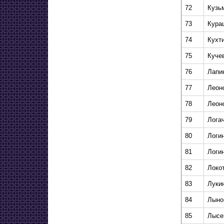
72
Кузь
73
Кура
74
Кухт
75
Куче
76
Лапи
77
Леон
78
Леон
79
Лога
80
Логи
81
Логи
82
Локо
83
Луки
84
Лыно
85
Лысе