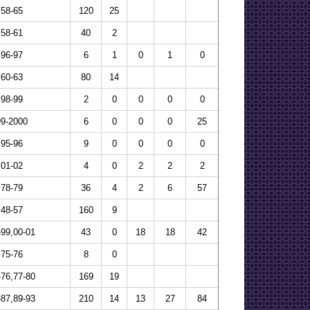
58-65
120
25
58-61
40
2
96-97
6
1
0
1
0
60-63
80
14
98-99
2
0
0
0
0
99-2000
6
0
0
0
25
95-96
9
0
0
0
0
01-02
4
0
2
2
2
78-79
36
4
2
6
57
48-57
160
9
-99,00-01
43
0
18
18
42
75-76
8
0
-76,77-80
169
19
-87,89-93
210
14
13
27
84