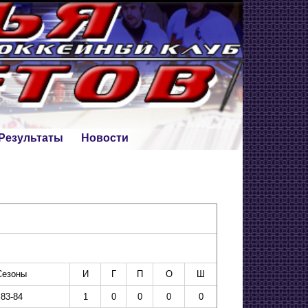
Результаты
Новости
Сезоны
И
Г
П
О
Ш
83-84
1
0
0
0
0