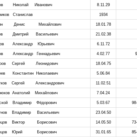
ов
Николай
Иванович
8.11.29
ников
Станислав
1934
ин
Денис
Михайлович
18.01.78
ев
Дмитрий
Васильевич
21.02.38
ов
Александр
Юрьевич
6.11.72
ов
Александр
Геннадьевич
4.02.77
ров
Сергей
Леонидович
18.04.75
еев
Константин
Николаевич
5.06.84
тков
Сергей
Александрович
11.02.51
рюков
Анатолий
Михайлович
7.04.24
ской
Владимир
Фёдорович
5.03.67
98
унов
Владимир
Васильевич
23.04.50
ецов
Виктор
Борисович
14.05.50
73
ецов
Юрий
Борисович
31.01.65
85