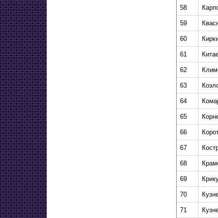
58
Карп
59
Квас
60
Кирк
61
Кита
62
Клим
63
Козл
64
Кома
65
Корн
66
Коро
67
Кост
68
Крам
69
Крик
70
Кузн
71
Кузн